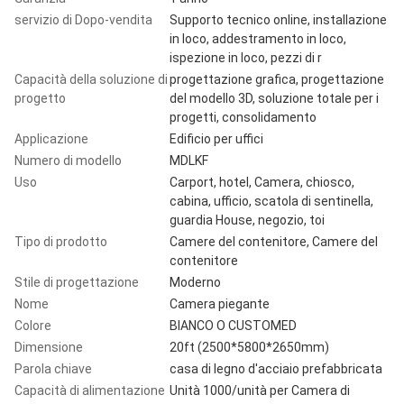
servizio di Dopo-vendita
Supporto tecnico online, installazione
in loco, addestramento in loco,
ispezione in loco, pezzi di r
Capacità della soluzione di
progettazione grafica, progettazione
progetto
del modello 3D, soluzione totale per i
progetti, consolidamento
Applicazione
Edificio per uffici
Numero di modello
MDLKF
Uso
Carport, hotel, Camera, chiosco,
cabina, ufficio, scatola di sentinella,
guardia House, negozio, toi
Tipo di prodotto
Camere del contenitore, Camere del
contenitore
Stile di progettazione
Moderno
Nome
Camera piegante
Colore
BIANCO O CUSTOMED
Dimensione
20ft (2500*5800*2650mm)
Parola chiave
casa di legno d'acciaio prefabbricata
Capacità di alimentazione
Unità 1000/unità per Camera di