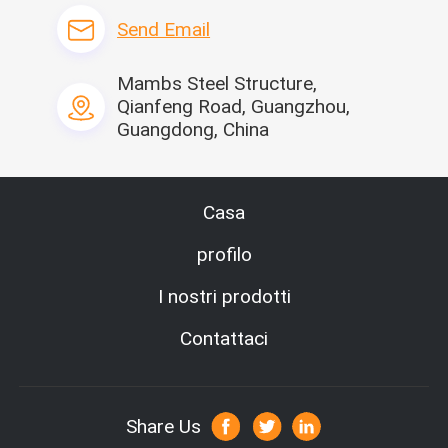
Send Email
Mambs Steel Structure,
Qianfeng Road, Guangzhou,
Guangdong, China
Casa
profilo
Lato posteriore
Singola unità
I nostri prodotti
Contattaci
SPECIFICHE DI PRODOTTO
Nessun
Oggetto
Dati
1
dimensione
2500*580
Share Us
2
acciaio
Tubo quadr