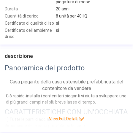
piegatura di mese
Durata
20 anni
Quantità di carico
8 unità per 40HQ
Certificato di qualità di iso
sì
Certificato dell'ambiente
sì
di iso
descrizione
Panoramica del prodotto
Casa piegante della casa estensibile prefabbricata del
contenitore da vendere
Ciò rapido-installa i contenitori pieganti vi aiuta a sviluppare uno 
di più grandi campi nel più breve lasso di tempo.
CARATTERISTICHE CON UN'OCCHIATA
View Full Detall
1)
Tutte le parti d'acciaio del tessuto e la
dimensione della casa prefabbricata sono
finite alla fabbrica. 2) la casa prefabbricata è