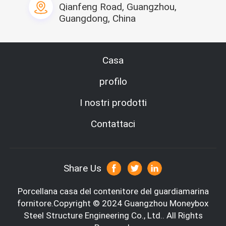
10Interior
Qianfeng Road, Guangzhou,
11Column
Guangdong, China
pezzi 12Bending di 
scanalatura 
parete esterna
21Ceiling
tubo quadrato della 
struttura 22top
Casa
profilo
ansa 23Lifting
tubo quadrato della 
I nostri prodotti
struttura 24top
Contattaci
testa 25Door
Share Us
26Column
Porcellana casa del contenitore del guardiamarina
fornitore.Copyright © 2024 Guangzhou Moneybox
pezzi di piegamento 
Steel Structure Engineering Co., Ltd.. All Rights
della struttura di 